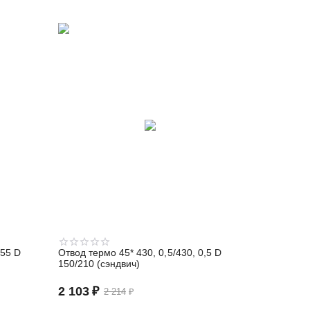
,55 D
Отвод термо 45* 430, 0,5/430, 0,5 D
150/210 (сэндвич)
2 103
₽
2 214
₽