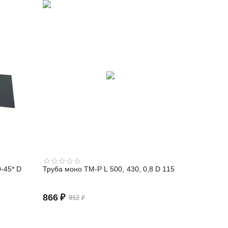
-45* D
Труба моно TM-P L 500, 430, 0,8 D 115
866
₽
912
₽