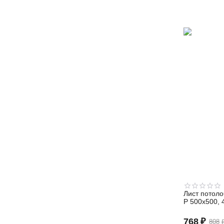
Лист потол
Р 500х500, 
768
₽
808