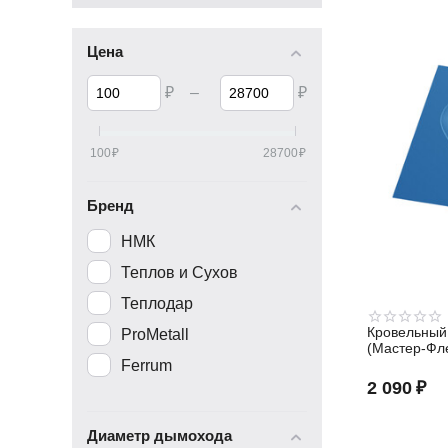
Цена
₽
–
₽
100
₽
28700
₽
Бренд
НМК
Теплов и Сухов
Теплодар
Кровельный
ProMetall
(Мастер-Фл
угл.син.)
Ferrum
2 090
₽
Диаметр дымохода