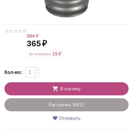
384
₽
365
₽
19
₽
Вы экономите: 
+
Кол-во:
−
В корзину
Рассрочка 3/6/12
Отложить