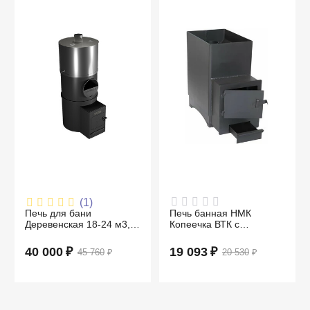
(1)
Печь для бани
Печь банная НМК
Деревенская 18-24 м3,
Копеечка ВТК с
из трубы 530 мм, нерж.
выносной топкой
бак 85 л
40 000
₽
19 093
₽
45 760
₽
20 530
₽