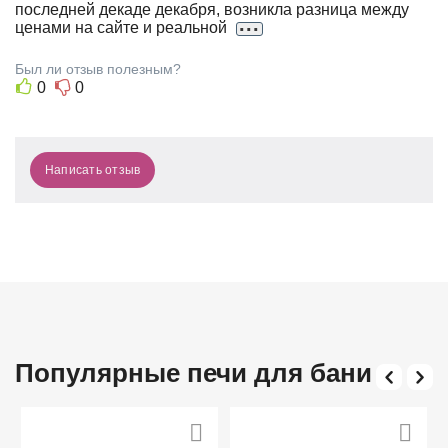
последней декаде декабря, возникла разница между
Р
...
ценами на сайте и реальной
И
Н
Был ли отзыв полезным?
0
0
А
Написать отзыв
Популярные печи для бани