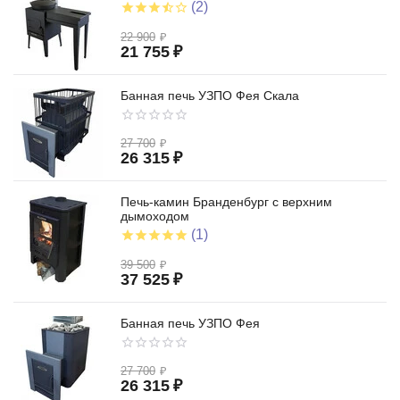
(2)
22 900
₽
21 755
₽
Банная печь УЗПО Фея Скала
27 700
₽
26 315
₽
Печь-камин Бранденбург с верхним
дымоходом
(1)
39 500
₽
37 525
₽
Банная печь УЗПО Фея
27 700
₽
26 315
₽