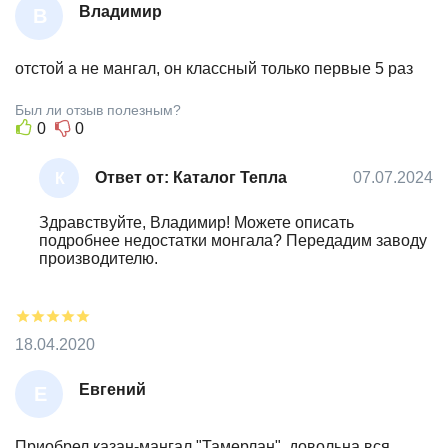
Владимир
В
Л
А
отстой а не мангал, он классный только первые 5 раз
Д
Был ли отзыв полезным?
И
0
0
М
И
Ответ от: Каталог Тепла
07.07.2024
К
Р
А
Т
Здравствуйте, Владимир! Можете описать
А
подробнее недостатки монгала? Передадим заводу
Л
производителю.
О
Г
Т
Е
18.04.2020
П
Л
Евгений
Е
А
В
Г
Приобрел казан-мангал "Тамерлан", довольна вся