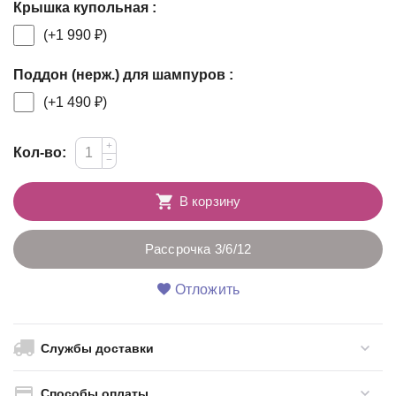
Крышка купольная :
(+
1 990
₽
)
Поддон (нерж.) для шампуров :
(+
1 490
₽
)
+
Кол-во:
−
В корзину
Рассрочка 3/6/12
Отложить
Службы доставки
Способы оплаты