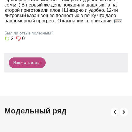
семья ) В первый же день пожарили шашлык , а на
Е
второй приготовили плов ! Шикарно и удобно. 12-ти
Н
литровый казан вошел полностью в печку что дало
...
равномерный прогрев . О кампании : в описании
И
Й
Был ли отзыв полезным?
2
0
Написать отзыв
Модельный ряд