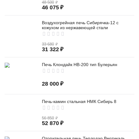
48 500
₽
46 075
₽
Воздухогрейная печь Сибирячка-12 с
кожухом из нержавеющей стали
33 680
₽
31 322
₽
Печь Клондайк НВ-200 тип Булерьян
28 000
₽
Печь-камин стальная НМК Сибирь 8
56 850
₽
52 870
₽
Отопительная печь Теплодар Вертикаль