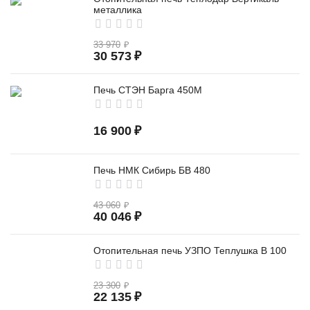
металлика
33 970
₽
30 573
₽
Печь СТЭН Барга 450М
16 900
₽
Печь НМК Сибирь БВ 480
43 060
₽
40 046
₽
Отопительная печь УЗПО Теплушка В 100
23 300
₽
22 135
₽