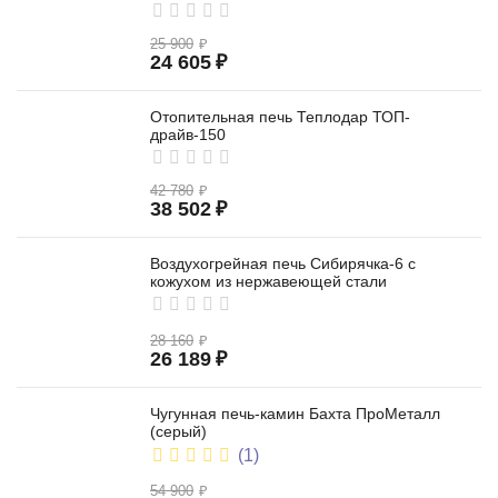
25 900
₽
24 605
₽
Отопительная печь Теплодар ТОП-
драйв-150
42 780
₽
38 502
₽
Воздухогрейная печь Сибирячка-6 с
кожухом из нержавеющей стали
28 160
₽
26 189
₽
Чугунная печь-камин Бахта ПроМеталл
(серый)
(1)
54 900
₽