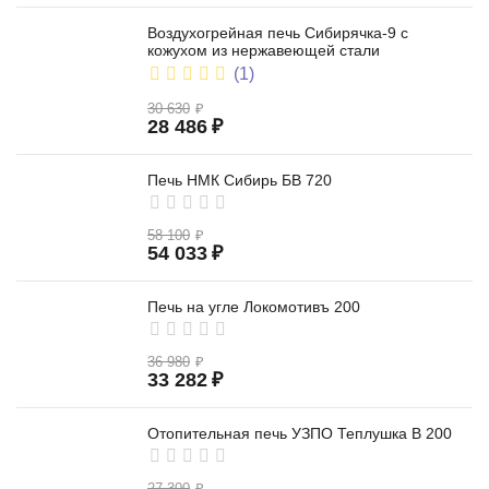
Воздухогрейная печь Сибирячка-9 с
кожухом из нержавеющей стали
(1)
30 630
₽
28 486
₽
Печь НМК Сибирь БВ 720
58 100
₽
54 033
₽
Печь на угле Локомотивъ 200
36 980
₽
33 282
₽
Отопительная печь УЗПО Теплушка В 200
27 300
₽