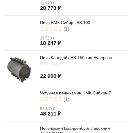
31 970
₽
28 773
₽
Печь НМК Сибирь БВ 100
(1)
19 620
₽
18 247
₽
Печь Клондайк НВ-150 тип Булерьян
22 900
₽
Чугунная печь-камин НМК Сибирь-7
(1)
51 840
₽
48 211
₽
Печь-камин Бранденбург с верхним