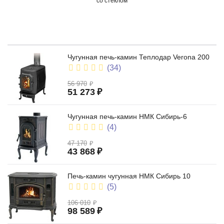
со стеклом
Чугунная печь-камин Теплодар Verona 200
(34)
56 970
₽
51 273
₽
с плитой
Чугунная печь-камин НМК Сибирь-6
(4)
47 170
₽
43 868
₽
Печь-камин чугунная НМК Сибирь 10
(5)
из чугуна
106 010
₽
98 589
₽