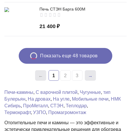
Печь СТЭН Барга 600М
21 400
₽
Показать еще 48 товаров
1
2
3
Печи-камины
,
С варочной плитой
,
Чугунные
,
тип
Булерьян
,
На дровах
,
На угле
,
Мобильные печи
,
НМК
Сибирь
,
ПроМеталл
,
СТЭН
,
Теплодар
,
Термокрафт
,
УЗПО
,
Промагромонтаж
Отопительные печи и камины — это эффективные и
эстетически привлекательные решения для обогрева