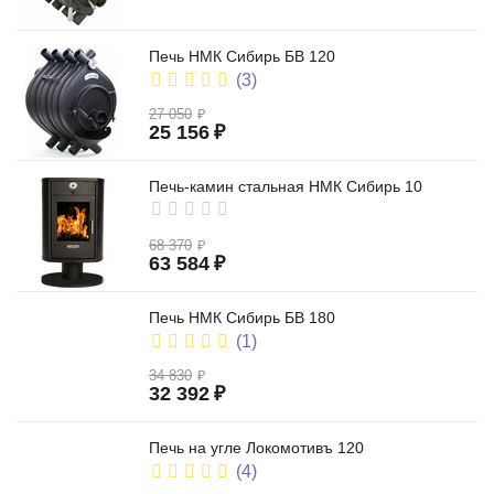
на угле
Печь НМК Сибирь БВ 120
(3)
27 050
₽
25 156
₽
Печь-камин стальная НМК Сибирь 10
68 370
₽
63 584
₽
Печь НМК Сибирь БВ 180
(1)
34 830
₽
32 392
₽
Печь на угле Локомотивъ 120
(4)