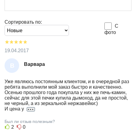
Сортировать по:
С
фото
19.04.2017
Варвара
В
А
Р
Уже являюсь постоянным клиентом, и в очередной раз
ребята выполнили мой заказ быстро и качественно.
В
Осенью прошлого года покупала у них же печь-камин,
А
сейчас для этой печки купила дымоход, да не простой,
не черный, а из зеркальной нержавейки:)
Р
...
И цена у
А
Был ли отзыв полезным?
2
0