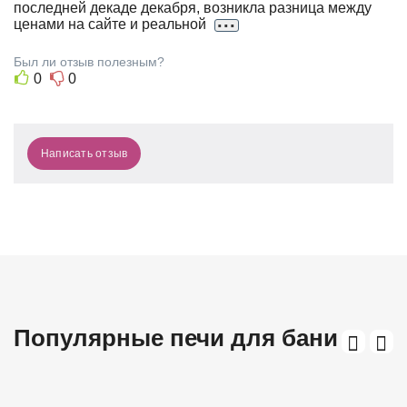
последней декаде декабря, возникла разница между
Р
...
ценами на сайте и реальной
И
Н
Был ли отзыв полезным?
0
0
А
Написать отзыв
Популярные печи для бани