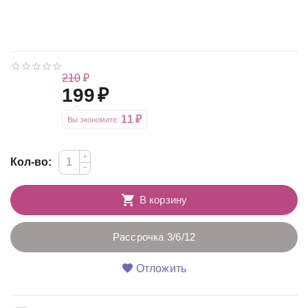
210
₽
199
₽
11
₽
Вы экономите: 
+
Кол-во:
−
В корзину
Рассрочка 3/6/12
Отложить