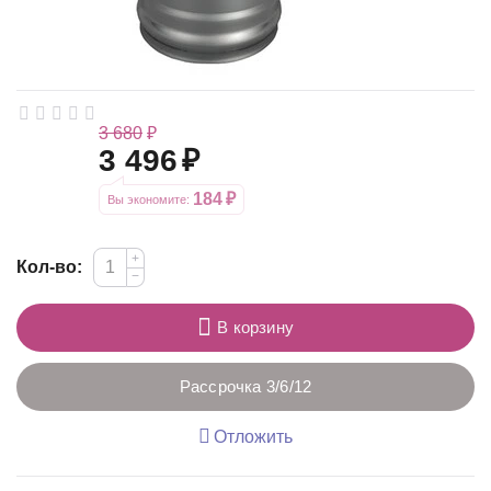
3 680
₽
3 496
₽
184
₽
Вы экономите: 
+
Кол-во:
−
В корзину
Рассрочка 3/6/12
Отложить