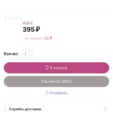
416
₽
395
₽
21
₽
Вы экономите: 
+
Кол-во:
−
В корзину
Рассрочка 3/6/12
Отложить
Службы доставки