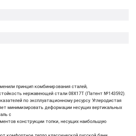
именили принцип комбинирования сталей,
стойкость нержавеющей стали 08Х17Т (Патент №143592).
оказателей по эксплуатационному ресурсу. Углеродистая
ляет минимизировать деформации несущих вертикальных
аль с
ементов конструкции топки, несущих наибольшую
т комфортное тепло классической русской бани,