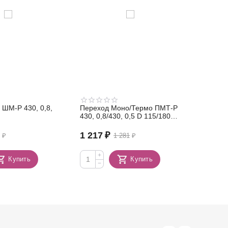
ШМ-Р 430, 0,8,
Переход Моно/Термо ПМТ-Р
Конус К
430, 0,8/430, 0,5 D 115/180
115/180
(сэндвич)
1 217
₽
1 187
0
₽
1 281
₽
+
+
Купить
Купить
−
−