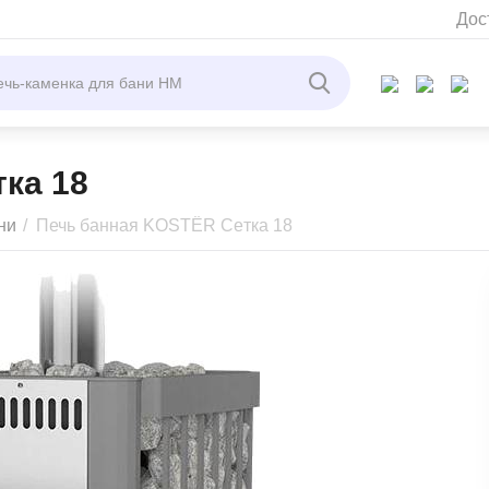
Дос
ка 18
ни
/
Печь банная KOSTЁR Сетка 18