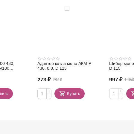
00 430,
Адаптер котла моно АКМ-Р
Шибер моно 
5/180
430, 0,8, D 115
D 115
273
₽
997
₽
287
₽
1 05
+
+
пить
Купить
−
−