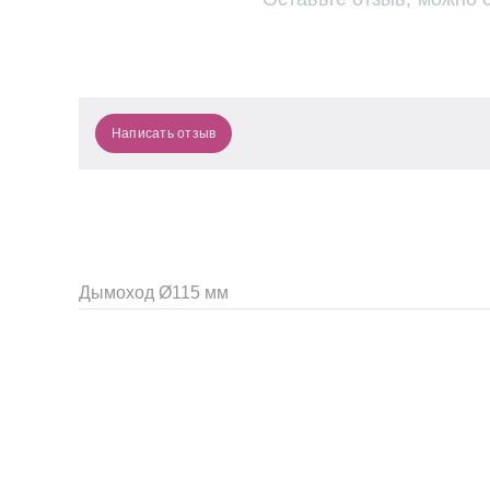
конвекционно-образующих поверхностей, что поз
время.
РАЗБОРНАЯ КОНСТРУКЦИЯ СЕТКИ
Сетка для камней разделена на две части, которы
камни, обслуживать и менять их в процессе экспл
Написать отзыв
Дымоход Ø115 мм