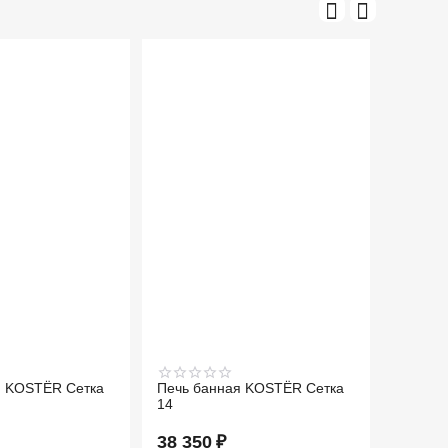
я KOSTЁR Сетка
Печь банная KOSTЁR Сетка
Печь б
14
18
38 350
₽
41 48