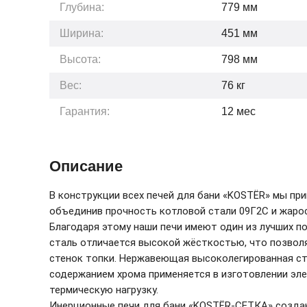
Глубина:
779
мм
Ширина:
451
мм
Высота:
798
мм
Вес:
76
кг
Гарантия:
12
мес
Описание
В конструкции всех печей для бани «KOSTЁR» мы пр
объединив прочность котловой стали 09Г2С и жаро
Благодаря этому наши печи имеют один из лучших п
сталь отличается высокой жёсткостью, что позво
стенок топки. Нержавеющая высоколегированная ст
содержанием хрома применяется в изготовлении эл
термическую нагрузку.
Инерционные печи для бани «KOSTЁR-СЕТКА» создаю