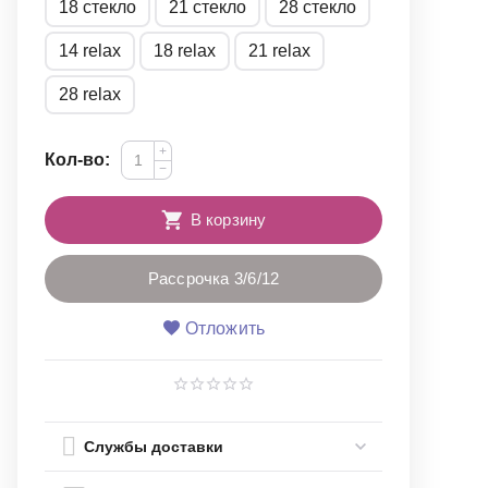
18 стекло
21 стекло
28 стекло
14 relax
18 relax
21 relax
28 relax
+
Кол-во:
−
В корзину
Рассрочка 3/6/12
Отложить
Службы доставки