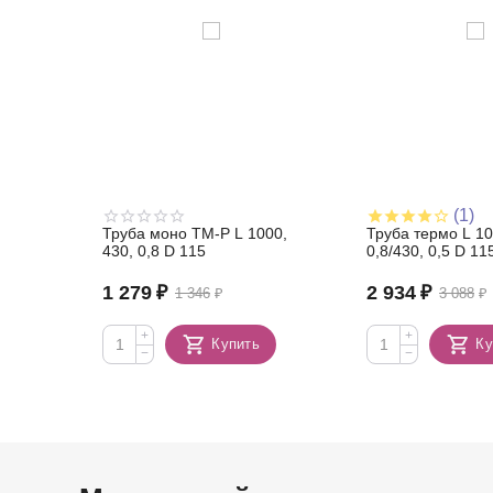
(1)
Труба моно TM-P L 1000,
Труба термо L 10
430, 0,8 D 115
0,8/430, 0,5 D 11
(сэндвич)
1 279
₽
2 934
₽
1 346
₽
3 088
₽
+
+
Купить
Ку
−
−