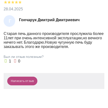
28.04.2025
Гончарук Дмитрий Дмитриевич
Г
О
Н
Старая печь данного производителя прослужила более
11лет при очень интенсивной эксплуатации,но вечного
Ч
ничего нет. Благодарю.Новую чугунную печь буду
А
заказывать этого же производителя.
Р
Был ли отзыв полезным?
У
1
0
К
Д
М
Написать отзыв
И
Т
Р
И