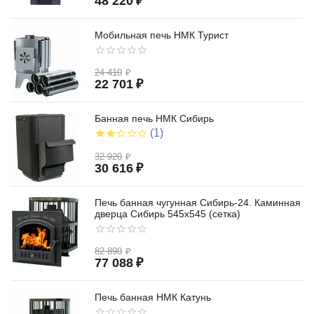
48 220
₽
Мобильная печь НМК Турист
24 410
₽
22 701
₽
Банная печь НМК Сибирь
(1)
32 920
₽
30 616
₽
Печь банная чугунная Сибирь-24. Каминная
дверца Сибирь 545х545 (сетка)
82 890
₽
77 088
₽
Печь банная НМК Катунь