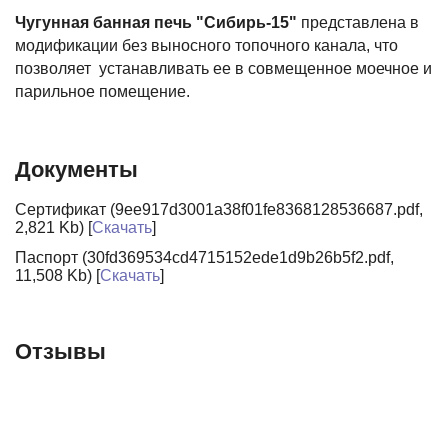
Чугунная банная печь "Сибирь-15"
представлена в
модификации без выносного топочного канала, что
позволяет устанавливать ее в совмещенное моечное и
парильное помещение.
Документы
Сертификат (9ee917d3001a38f01fe8368128536687.pdf,
2,821 Kb) [
Скачать
]
Паспорт (30fd369534cd4715152ede1d9b26b5f2.pdf,
11,508 Kb) [
Скачать
]
Отзывы