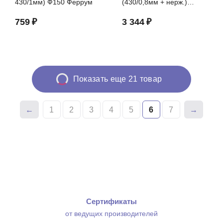
430/1мм) Ф150 Феррум
(430/0,8мм + нерж.)
Ф150х210 Феррум
759
₽
3 344
₽
Показать еще 21 товар
1
2
3
4
5
6
7
Сертификаты
от ведущих производителей