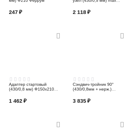
мм) Ф210 Феррум
узел (430/0,5 мм) max
t=200° C Ф210 Феррум
247
₽
2 118
₽
Адаптер стартовый
Сэндвич-тройник 90°
(430/0,8 мм) Ф150х210
(430/0,8мм + нерж.)
Феррум
Ф115х200 Феррум
1 462
₽
3 835
₽