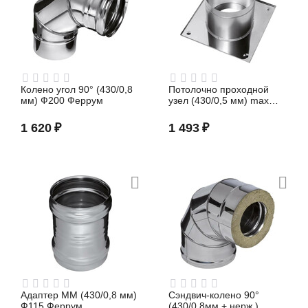
зонт, дефлектор
Колено угол 90° (430/0,8
Потолочно проходной
мм) Ф200 Феррум
узел (430/0,5 мм) max
t=200° C Ф200 Феррум
1 620
₽
1 493
₽
шибер, заслонка
Адаптер ММ (430/0,8 мм)
Сэндвич-колено 90°
Ф115 Феррум
(430/0,8мм + нерж.)