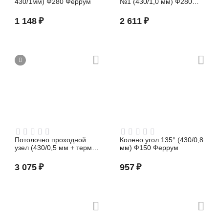
430/1мм) Ф280 Феррум
№1 (430/1,0 мм) Ф280
Феррум
1 148
₽
2 611
₽
Потолочно проходной
Колено угол 135° (430/0,8
узел (430/0,5 мм + термо)
мм) Ф150 Феррум
max t=450° C Ф200
Феррум
3 075
₽
957
₽