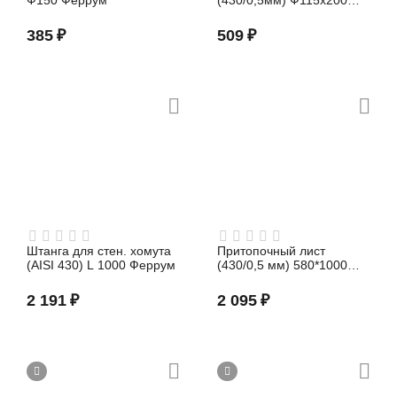
Ф150 Феррум
(430/0,5мм) Ф115x200
Феррум
385
₽
509
₽
Штанга для стен. хомута
Притопочный лист
(AISI 430) L 1000 Феррум
(430/0,5 мм) 580*1000
Феррум
2 191
₽
2 095
₽