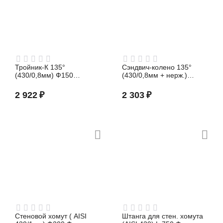
Тройник-К 135°
Сэндвич-колено 135°
(430/0,8мм) Ф150
(430/0,8мм + нерж.)
Феррум
Ф115х200 Феррум
2 922
₽
2 303
₽
Стеновой хомут ( AISI
Штанга для стен. хомута