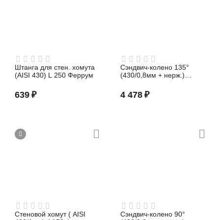
Штанга для стен. хомута
Сэндвич-колено 135°
(AISI 430) L 250 Феррум
(430/0,8мм + нерж.)
Ф200х280 Феррум
639
₽
4 478
₽
Стеновой хомут ( AISI
Сэндвич-колено 90°