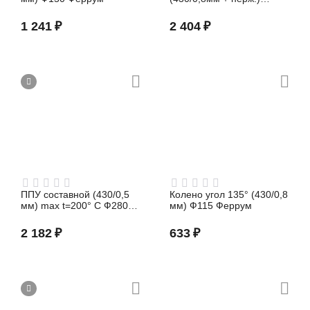
Ф200х280 Феррум
1 241
₽
2 404
₽
ППУ составной (430/0,5
Колено угол 135° (430/0,8
мм) max t=200° C Ф280
мм) Ф115 Феррум
Феррум
2 182
₽
633
₽