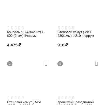
Консоль К5 (430/2 шт) L-
Стеновой хомут ( AISI
600 (2 мм) Феррум
430/1мм) Ф210 Феррум
4 475
₽
916
₽
Стеновой хомут ( AISI
Кронштейн раздвижной