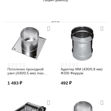
сэндвич дымоход
труба прямая
Потолочно проходной
Адаптер ММ (430/0,8 мм)
узел (430/0,5 мм) max
Ф200 Феррум
t=200° C Ф115 Феррум
1 493
₽
492
₽
бак для воды