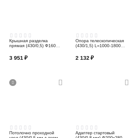
Крышная разделка
Опора телескопическая
прямая (430/0,5) Ф160
(430/1,5) L=1000-1800
Феррум
Феррум
3 951
₽
2 132
₽
Потолочно проходной
Адаптер стартовый
узел (430/0,5 мм + термо)
(430/0,8 мм) Ф200х280