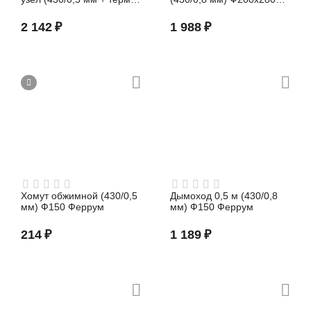
max t=450° C Ф115
Феррум
Феррум
2 142
₽
1 988
₽
Хомут обжимной (430/0,5
Дымоход 0,5 м (430/0,8
мм) Ф150 Феррум
мм) Ф150 Феррум
214
₽
1 189
₽