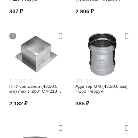
Ф115х200 Феррум
307
₽
2 806
₽
тройник, отвод
ППУ, мастер-флеш
ППУ составной (430/0,5
Адаптер ММ (430/0,8 мм)
мм) max t=200° C Ф210
Ф150 Феррум
Феррум
2 182
₽
385
₽