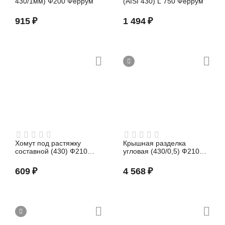
430/1мм) Ф200 Феррум
(AISI 430) L 750 Феррум
915
₽
1 494
₽
Хомут под растяжку
Крышная разделка
составной (430) Ф210
угловая (430/0,5) Ф210
Феррум
Феррум
609
₽
4 568
₽