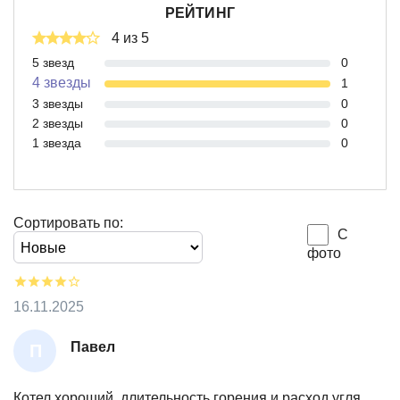
РЕЙТИНГ
4 из 5
5 звезд
0
4 звезды
1
3 звезды
0
2 звезды
0
1 звезда
0
Сортировать по:
С
фото
16.11.2025
Павел
П
А
В
Котел хороший, длительность горения и расход угля