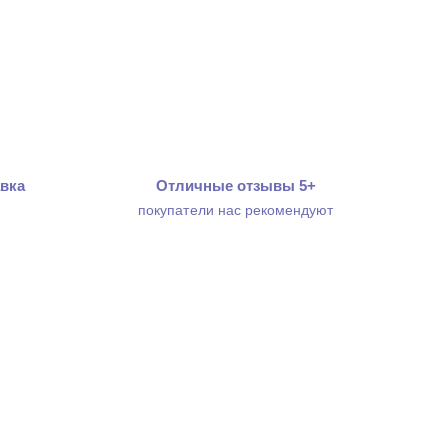
вка
Отличные отзывы 5+
покупатели нас рекомендуют
WhatsApp
+7 (952) 942-46-23
Telegram
info@katalogtepla.ru
Max