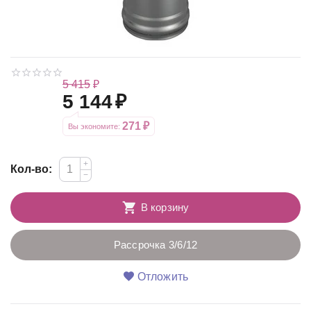
5 415
₽
5 144
₽
271
₽
Вы экономите: 
+
Кол-во:
−
В корзину
Рассрочка 3/6/12
Отложить