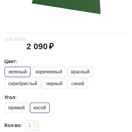
2 090
₽
Цвет:
зеленый
коричневый
красный
серебристый
черный
синий
Угол:
прямой
косой
+
Кол-во:
−