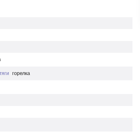
з
тяги
горелка