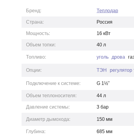
Бренд:
Теплодар
Страна:
Россия
Мощность:
16
кВт
Объем топки:
40
л
Топливо:
уголь
дрова
га
Опции:
ТЭН
регулятор 
Подключение к системе:
G 1½"
Объем теплоносителя:
44
л
Давление системы:
3
бар
Диаметр дымохода:
150 мм
Глубина:
685
мм