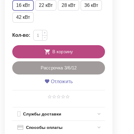
16 кВт
22 кВт
28 кВт
36 кВт
42 кВт
+
Кол-во:
−
В корзину
Рассрочка 3/6/12
Отложить
Службы доставки
Способы оплаты