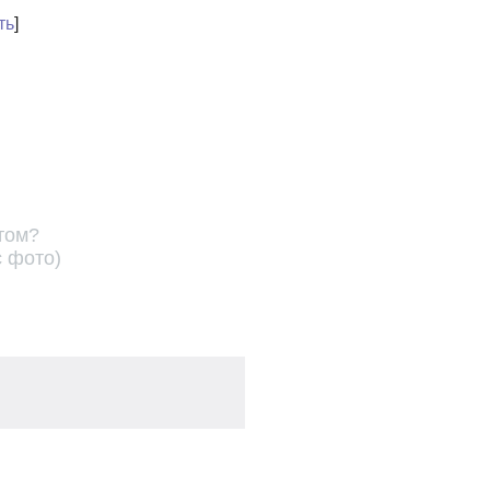
ть
]
том?
с фото)