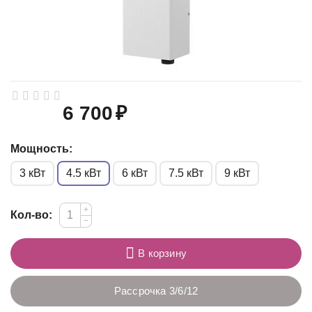
6 700
₽
Мощность:
3 кВт
4.5 кВт
6 кВт
7.5 кВт
9 кВт
+
Кол-во:
−
В корзину
Рассрочка 3/6/12