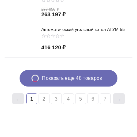
277 050
₽
263 197
₽
Автоматический угольный котел АТУМ 55
416 120
₽
Показать еще 48 товаров
1
2
3
4
5
6
7