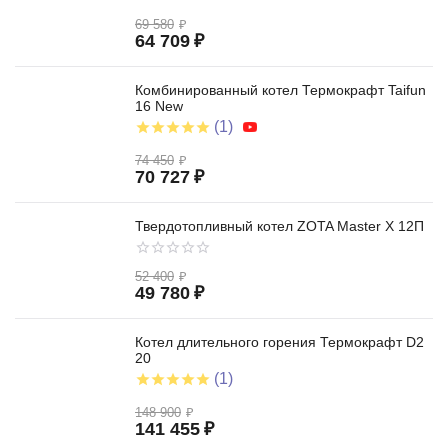
69 580
₽
64 709
₽
Комбинированный котел Термокрафт Taifun
16 New
(1)
74 450
₽
70 727
₽
Твердотопливный котел ZOTA Master X 12П
52 400
₽
49 780
₽
Котел длительного горения Термокрафт D2
20
(1)
148 900
₽
141 455
₽