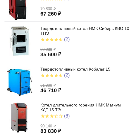
70 800
₽
67 260
₽
Твердотопливный котел НМК Сибирь КВО 10
ТПЭ
(2)
38 280
₽
35 600
₽
Твердотопливный котел Кобальт 15
(2)
51 900
₽
46 710
₽
Котел длительного горения НМК Магнум
КДГ 15 ТЭ
(6)
90 140
₽
83 830
₽