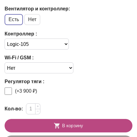
Вентилятор и контроллер:
Есть
Нет
Контроллер :
Wi-Fi / GSM :
Регулятор тяги :
(+
3 900
₽
)
+
Кол-во:
−
В корзину