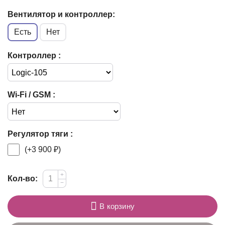
Вентилятор и контроллер:
Есть
Нет
Контроллер :
Wi-Fi / GSM :
Регулятор тяги :
(+
3 900
₽
)
+
Кол-во:
−
В корзину