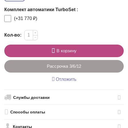
Комплект автоматики TurboSet :
(+
31 770
₽
)
+
Кол-во:
−
В корзину
Рассрочка 3/6/12
Отложить
Службы доставки
Способы оплаты
Контакты