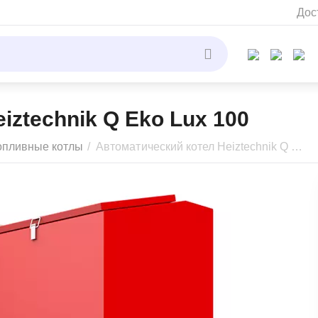
Дос
iztechnik Q Eko Lux 100
опливные котлы
/
Автоматический котел Heiztechnik Q Eko Lux 100