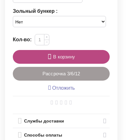
Зольный бункер :
+
Кол-во:
−
В корзину
Рассрочка 3/6/12
Отложить
Службы доставки
Способы оплаты