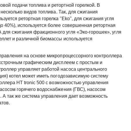
вой подачи топлива и ретортной горелкой. В
 несколько видов топлива. Так, для сжигания
ьзуется ретортная горелка "Eko", для сжигания угля
до 40%), используется более совершенная ретортная
 А для сжигания фракционного угля «Эко-горошек», угля
еллет и различной биомассы используется
управления на основе микропроцессорного контроллера
ухстрочным графическим дисплеем с простым и
роллер управляет работой насоса центрального
ция) котел может иметь погодозависимую систему
оллера HT tronic 500 с возможностью управления
насосом горячего водоснабжения (ГВС), насосом
 А так же система управления дает возможность
атов.