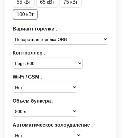
55 кВт
65 кВт
75 кВт
100 кВт
Вариант горелки :
Контроллер :
Wi-Fi / GSM :
Объем бункера :
Автоматическое золоудаление :