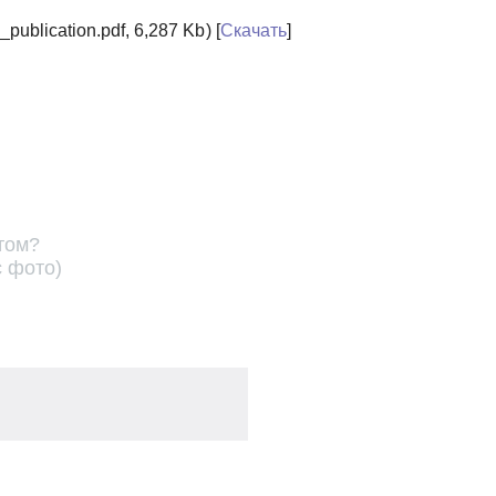
blication.pdf, 6,287 Kb) [
Скачать
]
том?
с фото)