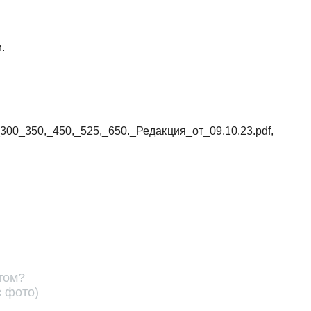
.
00_350,_450,_525,_650._Редакция_от_09.10.23.pdf,
том?
с фото)