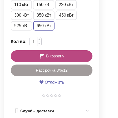
110 кВт
150 кВт
220 кВт
300 кВт
350 кВт
450 кВт
525 кВт
650 кВт
+
Кол-во:
−
В корзину
Рассрочка 3/6/12
Отложить
Службы доставки