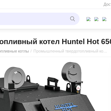
Дос
ливный котел Huntel Hot 65
опливные котлы
/
Промышленный твердотопливный котел Huntel Hot 650