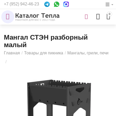
+7 (952) 942-46-23
0
Мангал СТЭН разборный
малый
Главная
/
Товары для пикника
/
Мангалы, грили, печи
/