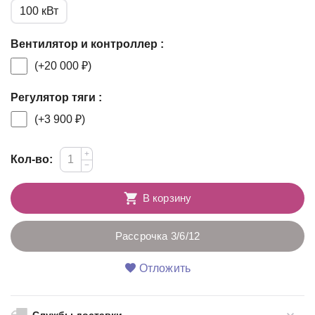
100 кВт
Вентилятор и контроллер :
(+
20 000
₽
)
Регулятор тяги :
(+
3 900
₽
)
+
Кол-во:
−
В корзину
Рассрочка 3/6/12
Отложить