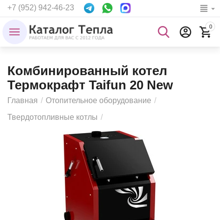
+7 (952) 942-46-23
0
Комбинированный котел
Термокрафт Taifun 20 New
Главная
/
Отопительное оборудование
/
Твердотопливные котлы
/