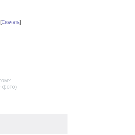
[
Скачать
]
том?
с фото)