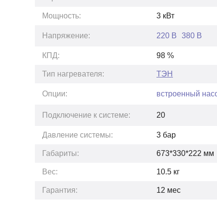
Мощность:
3
кВт
Напряжение:
220 В
380 В
КПД:
98
%
Тип нагревателя:
ТЭН
Опции:
встроенный нас
Подключение к системе:
20
Давление системы:
3
бар
Габариты:
673*330*222
мм
Вес:
10.5
кг
Гарантия:
12
мес