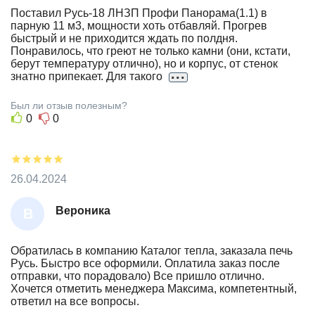
А
Поставил Русь-18 ЛНЗП Профи Панорама(1.1) в
парную 11 м3, мощности хоть отбавляй. Прогрев
Н
быстрый и не приходится ждать по полдня.
Понравилось, что греют не только камни (они, кстати,
берут температуру отлично), но и корпус, от стенок
...
знатно припекает. Для такого
Был ли отзыв полезным?
0
0
26.04.2024
Вероника
В
Е
Р
Обратилась в компанию Каталог тепла, заказала печь
Русь. Быстро все оформили. Оплатила заказ после
О
отправки, что порадовало) Все пришло отлично.
Н
Хочется отметить менеджера Максима, компетентный,
ответил на все вопросы.
И