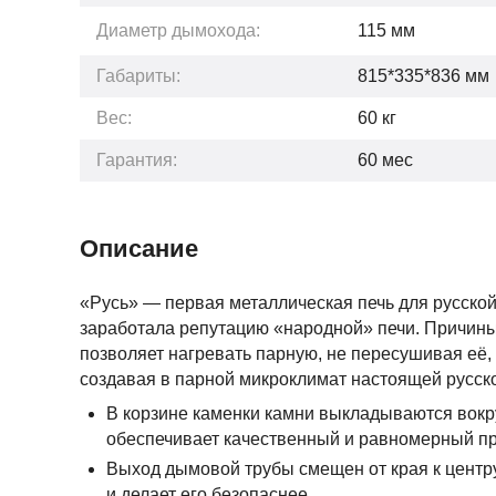
Диаметр дымохода:
115 мм
Габариты:
815*335*836
мм
Вес:
60
кг
Гарантия:
60
мес
Описание
«Русь» — первая металлическая печь для русской
заработала репутацию «народной» печи. Причины 
позволяет нагревать парную, не пересушивая её,
создавая в парной микроклимат настоящей русск
В корзине каменки камни выкладываются вокру
обеспечивает качественный и равномерный пр
Выход дымовой трубы смещен от края к центр
и делает его безопаснее.