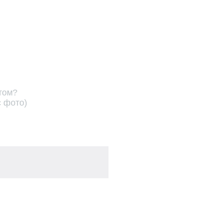
том?
с фото)