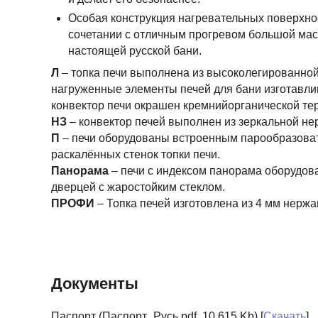
Особая конструкция нагревательных поверхно
сочетании с отличным прогревом большой мас
настоящей русской бани.
Л
– топка печи выполнена из высоколегированной
нагруженные элементы печей для бани изготавли
конвектор печи окрашен кремнийорганической те
НЗ
– конвектор печей выполнен из зеркальной н
П
– печи оборудованы встроенным парообразоват
раскалённых стенок топки печи.
Панорама
– печи с индексом панорама оборудо
дверцей с жаростойким стеклом.
ПРОФИ
– Топка печей изготовлена из 4 мм нерж
Документы
Паспорт (Паспорт_Русь.pdf, 10,615 Kb) [
Скачать
]